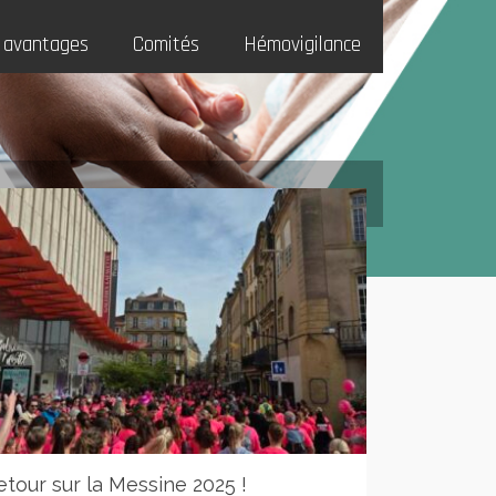
 avantages
Comités
Hémovigilance
etour sur la Messine 2025 !