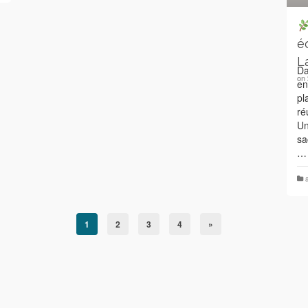
é
L
Da
on
en
pl
ré
Un
sa
1
2
3
4
»