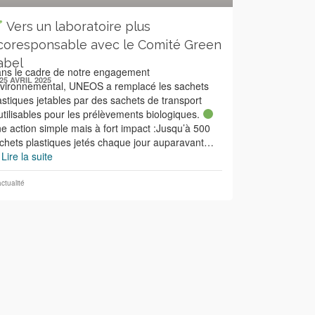
Vers un laboratoire plus
coresponsable avec le Comité Green
abel
ns le cadre de notre engagement
25 AVRIL 2025
vironnemental, UNEOS a remplacé les sachets
astiques jetables par des sachets de transport
utilisables pour les prélèvements biologiques.
e action simple mais à fort impact :Jusqu’à 500
chets plastiques jetés chaque jour auparavant…
…
Lire la suite
actualité