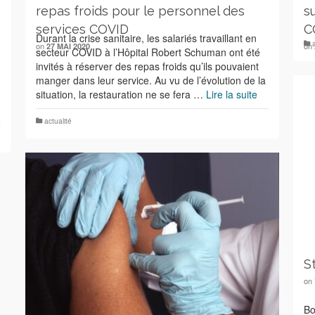
repas froids pour le personnel des
s
services COVID
C
Durant la crise sanitaire, les salariés travaillant en
on
on
27 MAI 2020
secteur COVID à l’Hôpital Robert Schuman ont été
invités à réserver des repas froids qu’ils pouvaient
manger dans leur service. Au vu de l’évolution de la
situation, la restauration ne se fera …
Lire la suite
actualité
S
on
Bo