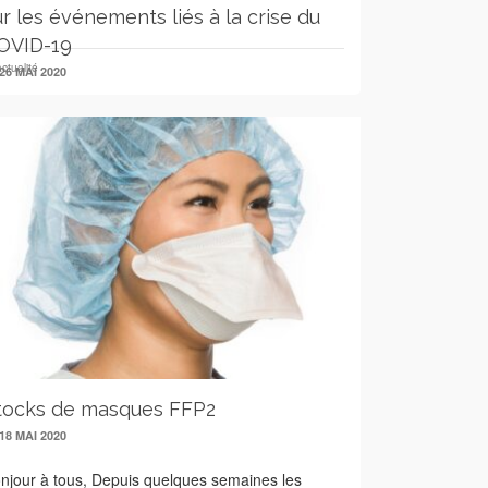
ur les événements liés à la crise du
OVID-19
actualité
26 MAI 2020
tocks de masques FFP2
18 MAI 2020
njour à tous, Depuis quelques semaines les