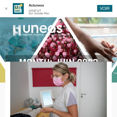
Actuneos
VOIR
✕
GRATUIT
Sur Google Play
MONTH: JUIN 2023