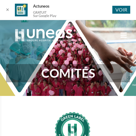
Actuneos
VOIR
✕
GRATUIT
Sur Google Play
COMITÉS