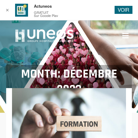
Actuneos
VOIR
✕
GRATUIT
Sur Google Play
MONTH: DÉCEMBRE
2023