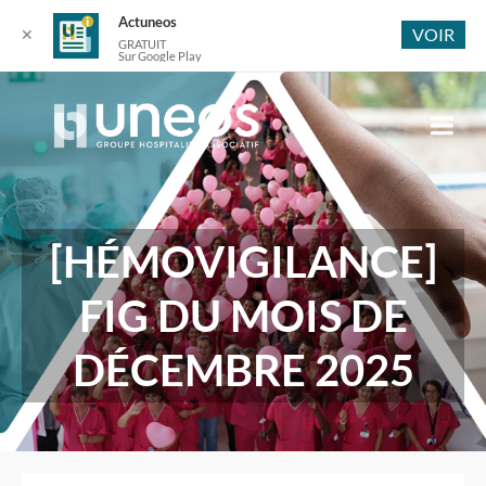
Actuneos
VOIR
✕
GRATUIT
Sur Google Play
[HÉMOVIGILANCE]
FIG DU MOIS DE
DÉCEMBRE 2025