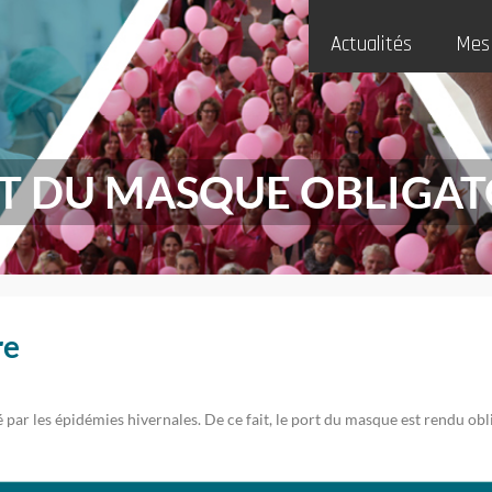
Actualités
Mes
T DU MASQUE OBLIGAT
re
par les épidémies hivernales. De ce fait, le port du masque est rendu obl