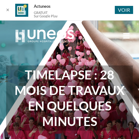
Actuneos
VOIR
✕
GRATUIT
Sur Google Play
TIMELAPSE : 28
MOIS DE TRAVAUX
EN QUELQUES
MINUTES