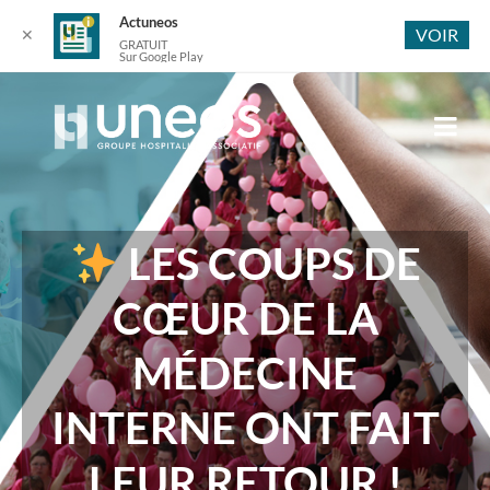
Actuneos
VOIR
✕
GRATUIT
Sur Google Play
LES COUPS DE
CŒUR DE LA
MÉDECINE
INTERNE ONT FAIT
LEUR RETOUR !