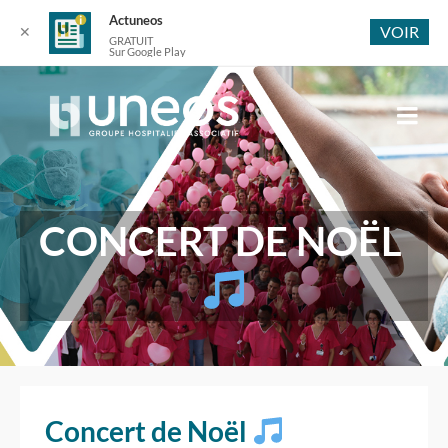
Actuneos
VOIR
✕
GRATUIT
Sur Google Play
CONCERT DE NOËL
Concert de Noël