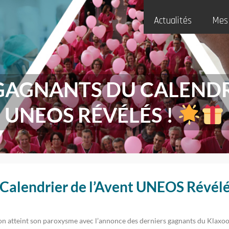
Actualités
Mes
GAGNANTS DU CALENDR
UNEOS RÉVÉLÉS !
 Calendrier de l’Avent UNEOS Révélé
ation atteint son paroxysme avec l’annonce des derniers gagnants du Klax